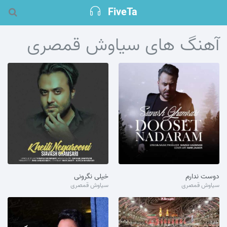
FiveTa
آهنگ های سیاوش قمصری
دوست ندارم
خیلی نگرونی
سیاوش قمصری
سیاوش قمصری