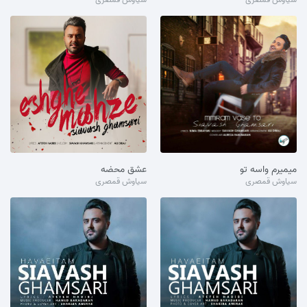
میمیرم واسه تو
عشق محضه
سیاوش قمصری
سیاوش قمصری