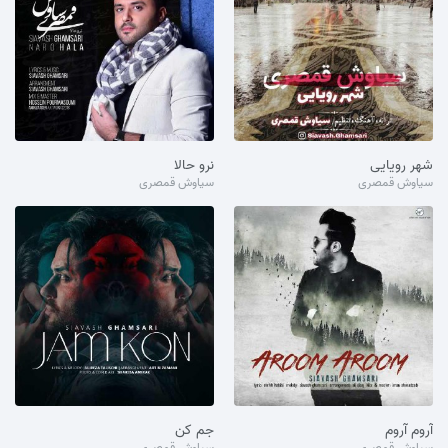
شهر رویایی
نرو حالا
سیاوش قمصری
سیاوش قمصری
آروم آروم
جم کن
سیاوش قمصری
سیاوش قمصری