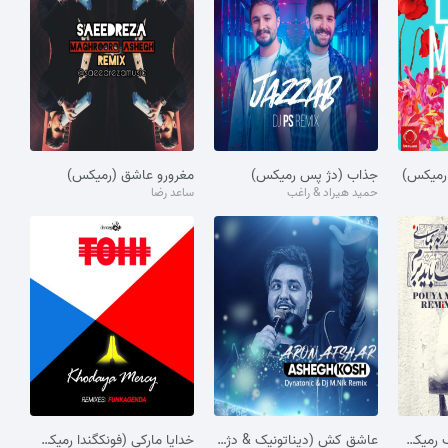
 رمیکس)
جذاب (دژ پس رمیکس)
مغرورو عاشق (رمیکس)
حمید هیراد & راغب
ساعد رضا
کجا باید برام (پویا مک رمیکس)
عاشق کش (دیناتونیک & دژ م.نیک رمیکس)
خدایا مارکی (فونکگندا رمیکس)