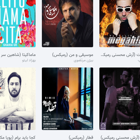
مگاهیت (آرش محسنی رمیکس)
موسیقی و من (رمیکس)
ماماکیتا (شاهین سر
پ
بیژن مرتضوی
بهزاد لیتو
 (آرش محسنی رمیکس)
قطار (رمیکس)