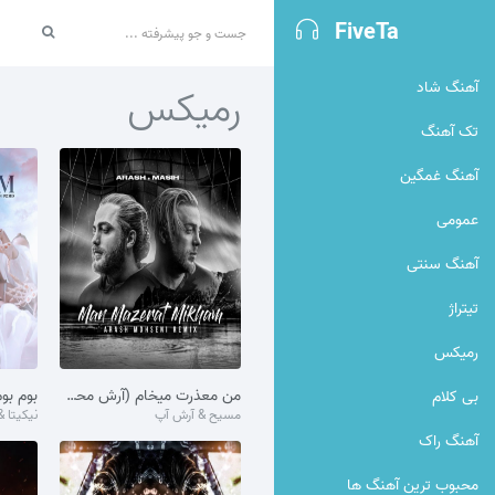
FiveTa
آهنگ شاد
رمیکس
تک آهنگ
آهنگ غمگین
عمومی
آهنگ سنتی
تيتراژ
رمیکس
من معذرت میخام (آرش محسنی رمیکس)
بوم بو
بی کلام
مسیح & آرش آپ
نیکیتا 
آهنگ راک
محبوب ترین آهنگ ها