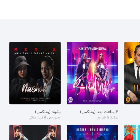
۶ ساعت بعد (رمیکس)
نشود (رمیکس)
نیکیتا & شریم
امین بانی & فرناز ملکی