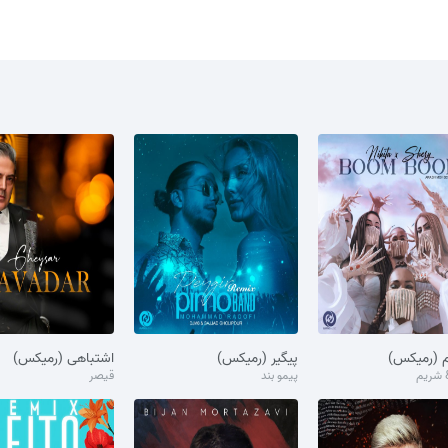
م (رمیکس)
پیگیر (رمیکس)
اشتباهی (رمیکس)
& شریم
پیمو بند
قیصر