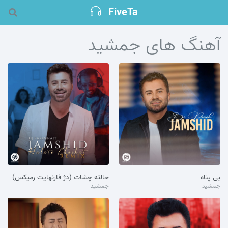
FiveTa
آهنگ های جمشید
بی پناه
حالته چشات (دژ فارنهایت رمیکس)
جمشید
جمشید