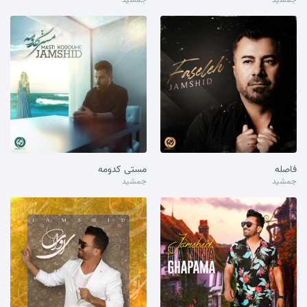
فاصله
مستی کدومه
جمشید
جمشید