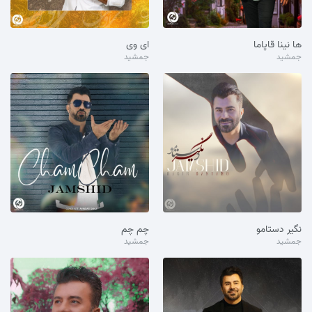
ها نینا قاپاما
ای وی
جمشید
جمشید
نگیر دستامو
چم چم
جمشید
جمشید