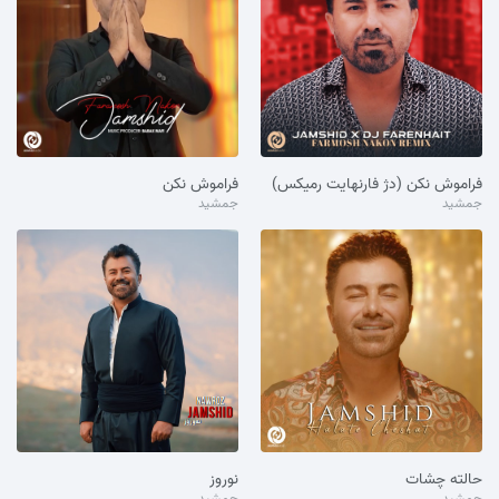
فراموش نکن (دژ فارنهایت رمیکس)
فراموش نکن
جمشید
جمشید
حالته چشات
نوروز
جمشید
جمشید