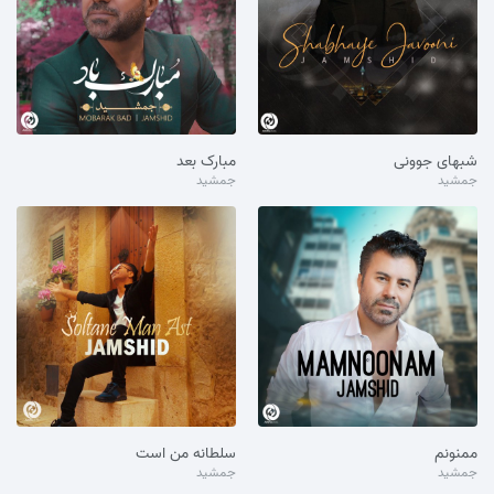
شبهای جوونی
مبارک بعد
جمشید
جمشید
ممنونم
سلطانه من است
جمشید
جمشید