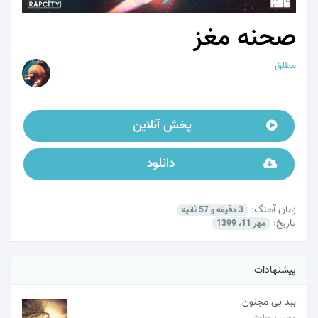
صحنه مغز
مطلق
پخش آنلاین
دانلود
زمان آهنگ:
3 دقیقه و 57 ثانیه
تاریخ:
مهر 11، 1399
پیشنهادات
بید بی مجنون
محسن چاوشی