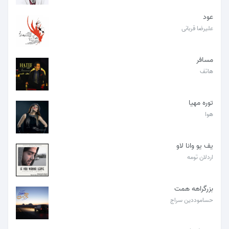
عود
علیرضا قربانی
مسافر
هاتف
توره مهیا
هوا
یف یو وانا لاو
اردلان تومه
بزرگراهه همت
حساموددین سراج