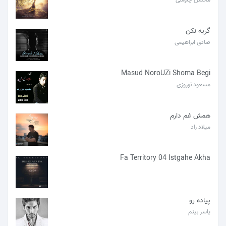
گریه نکن
صادق ابراهیمی
Masud NoroUZi Shoma Begi
مسعود نوروزی
همش غم دارم
میلاد راد
Fa Territory 04 Istgahe Akha
پیاده رو
یاسر بینم