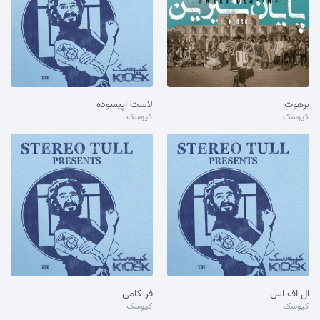
برهوت
لاست اپیسوده
کیوسک
کیوسک
ال اف اس
فر کامی
کیوسک
کیوسک