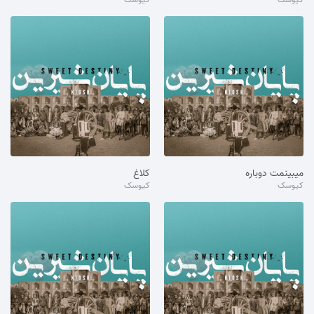
میبینمت دوباره
کلاغ
کیوسک
کیوسک