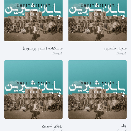
میچل جکسون
ماسکراده (سلوو ورسیون)
کیوسک
کیوسک
جلد
رویای شیرین
کیوسک
کیوسک