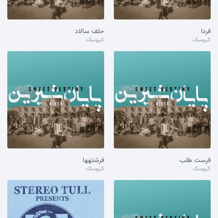
فردا
حلف سالاد
کیوسک
کیوسک
فرست طلب
فرشتهها
کیوسک
کیوسک