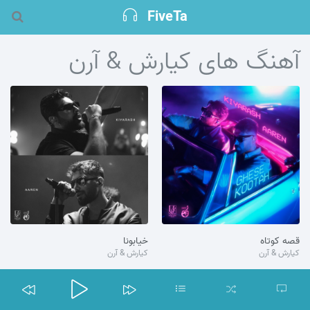
FiveTa
آهنگ های کیارش & آرن
قصه کوتاه
خیابونا
کیارش & آرن
کیارش & آرن