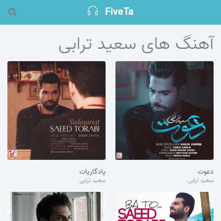
FiveTa
آهنگ های سعید ترابی
دعوت
یادگاریات
سعید ترابی
سعید ترابی