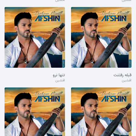
قبله رفتنت
تنها نرو
افشین
افشین