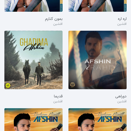
اره اره
بمون کنارم
افشین
افشین
دوراهی
قدیما
افشین
افشین