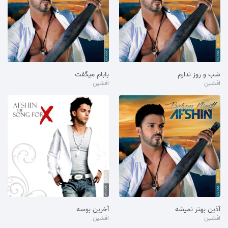
شب و روز ندارم
بابام میگفت
افشین
افشین
آذین بهتر نمیشه
آخرین بوسه
افشین
افشین