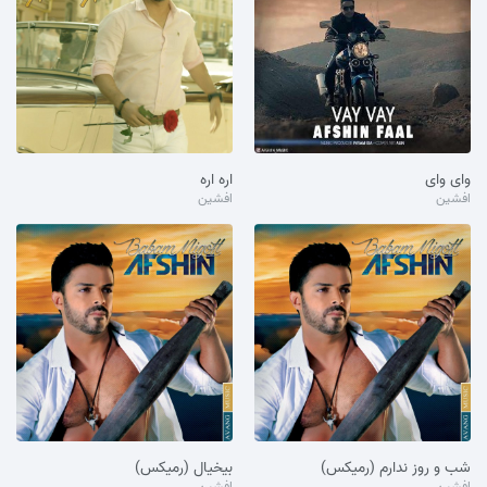
وای وای
اره اره
افشین
افشین
شب و روز ندارم (رمیکس)
بیخیال (رمیکس)
افشین
افشین