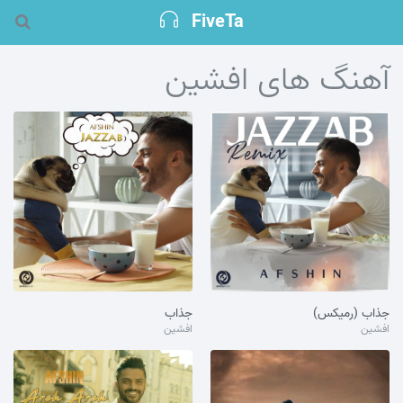
FiveTa
آهنگ های افشین
جذاب (رمیکس)
جذاب
افشین
افشین