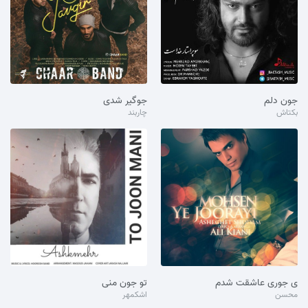
جون دلم
جوگیر شدی
بکتاش
چاربند
ی جوری عاشقت شدم
تو جون منی
محسن
اشکمهر