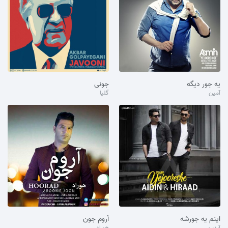
یه جور دیگه
جونی
آمین
گلپا
اینم یه جورشه
آروم جون
آیدین
هوراد