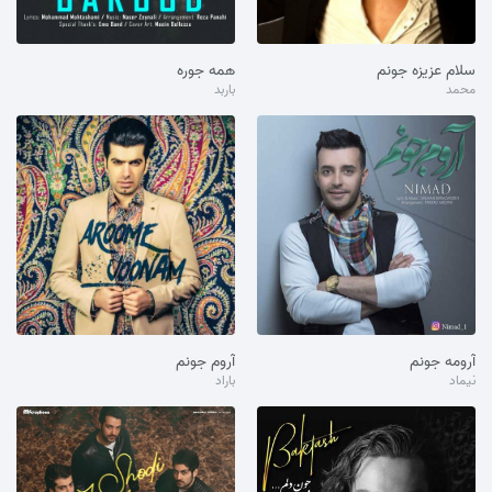
سلام عزیزه جونم
همه جوره
محمد
باربد
آرومه جونم
آروم جونم
نیماد
باراد