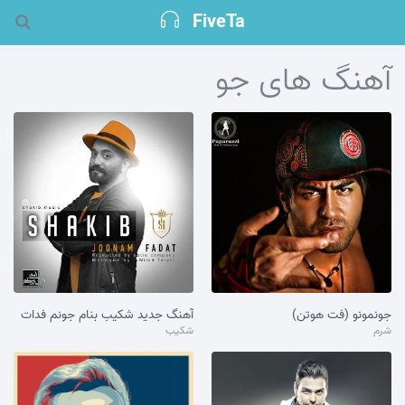
FiveTa
آهنگ های جو
جونمونو (فت هوتن)
آهنگ جدید شکیب بنام جونم فدات
شرم
شکیب