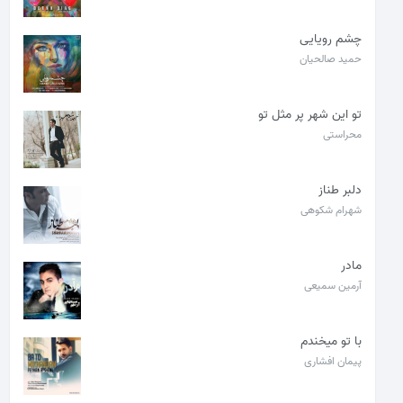
چشم رویایی
حمید صالحیان
تو این شهر پر مثل تو
محراستی
دلبر طناز
شهرام شکوهی
مادر
آرمین سمیعی
با تو میخندم
پیمان افشاری