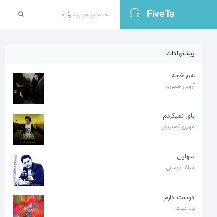
FiveTa
پیشنهادات
هم خونه
آروین صبوری
باور نمیکردم
مهران نصیرپور
تنهایی
میلاد دوستی
دوست دارم
برنا غیاث