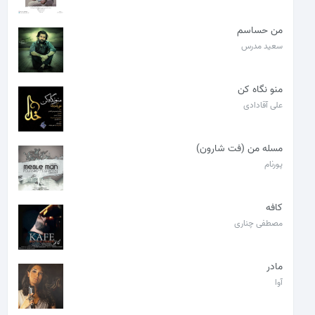
من حساسم
سعید مدرس
منو نگاه کن
علی آقادادی
مسله من (فت شارون)
پورنام
کافه
مصطفی چناری
مادر
آوا