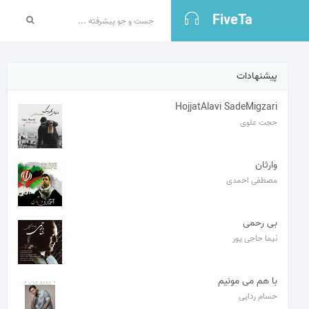
FiveTa
پیشنهادات
HojjatAlavi SadeMigzari
حجت علوی
وارثان
مصطفی احمدی
بی رحمی
نیما حاجی پور
با هم می مونیم
حسام ردایی