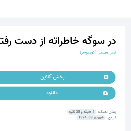
در سوگه خاطراته از دست رفت
امیر عظیمی (کومپوسر)
پخش آنلاین
دانلود
زمان آهنگ:
4 دقیقه و 35 ثانیه
تاریخ:
شهریور 03، 1394