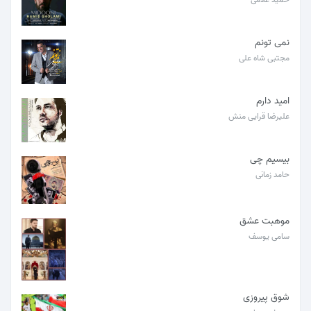
نمی تونم
مجتبی شاه علی
امید دارم
علیرضا قرایی منش
بیسیم چی
حامد زمانی
موهبت عشق
سامی یوسف
شوق پیروزی