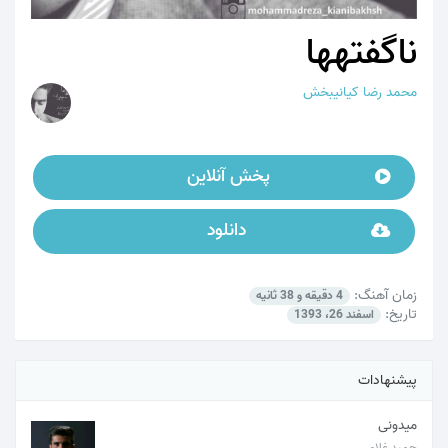
ناگفتهها
محمد رضا کیانیبخش
پخش آنلاین
دانلود
زمان آهنگ:
4 دقیقه و 38 ثانیه
تاریخ:
اسفند 26، 1393
پیشنهادات
میدونی
حمید غلامی