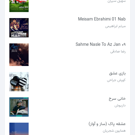
سهیل سیران
Meisam Ebrahimi 01 Nab
میثم ابراهیمی
۰۹ Sahme Nasle To Az Jan
رضا صادقی
بازی عشق
کورش جراحی
خانی سرخ
داریوش
عشقه پاک (ساز و آواز)
همایون شجریان