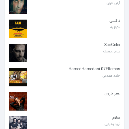
آرش کایان
تاکسی
تکواژ بند
SariGelin
سامی یوسف
HamedHamedani 07Eltemas
حامد همدمی
عطر بارون
سلام
نوید یحیایی