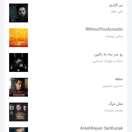
بی قراری
علی صفر
WithoutYouAcoustic
سامی یوسف
رو سر بنه به بالین
میلاد و مهرزاد عسکری
حلقه
حسین تیموری
مثل مرگ
محمد علیزاده
ArashKayan SariKunak